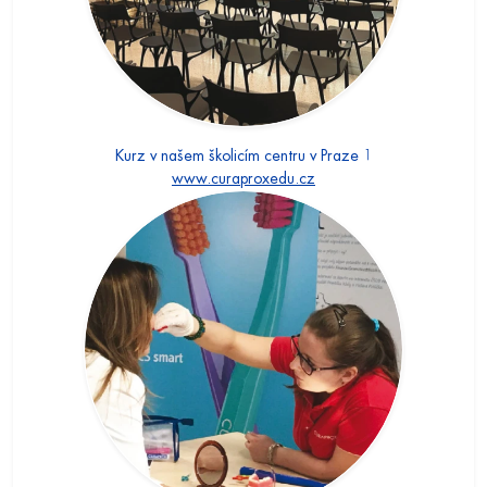
Kurz v našem školicím centru v Praze 1
www.curaproxedu.cz