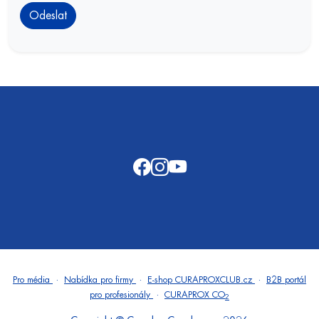
·
·
·
Pro média
Nabídka pro firmy
E-shop CURAPROXCLUB.cz
B2B portál
·
pro profesionály
CURAPROX CO
2